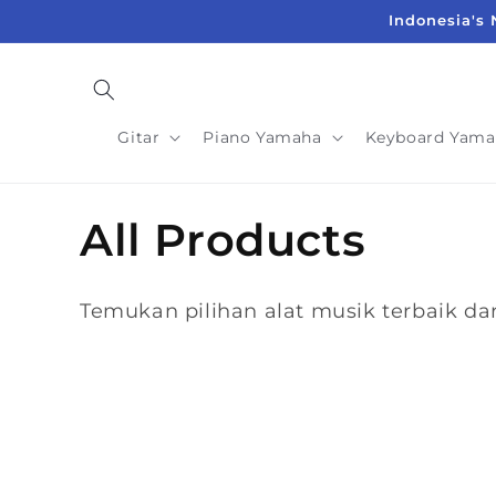
Langsung
Indonesia's 
ke
konten
Gitar
Piano Yamaha
Keyboard Yama
K
All Products
o
Temukan pilihan alat musik terbaik da
l
e
k