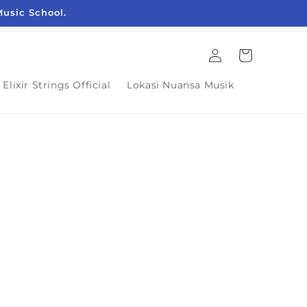
Music School.
Login
Keranjang
Elixir Strings Official
Lokasi Nuansa Musik