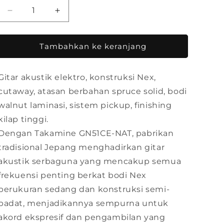
Kurangi
Tambah
jumlah
jumlah
untuk
untuk
Takamine
Takamine
Tambahkan ke keranjang
GN51-
GN51-
CE
CE
Gitar akustik elektro, konstruksi Nex,
Natural
Natural
Gitar
Gitar
cutaway, atasan berbahan spruce solid, bodi
Akustik
Akustik
walnut laminasi, sistem pickup, finishing
Elektrik
Elektrik
kilap tinggi.
Dengan Takamine GN51CE-NAT, pabrikan
tradisional Jepang menghadirkan gitar
akustik serbaguna yang mencakup semua
frekuensi penting berkat bodi Nex
berukuran sedang dan konstruksi semi-
padat, menjadikannya sempurna untuk
akord ekspresif dan pengambilan yang