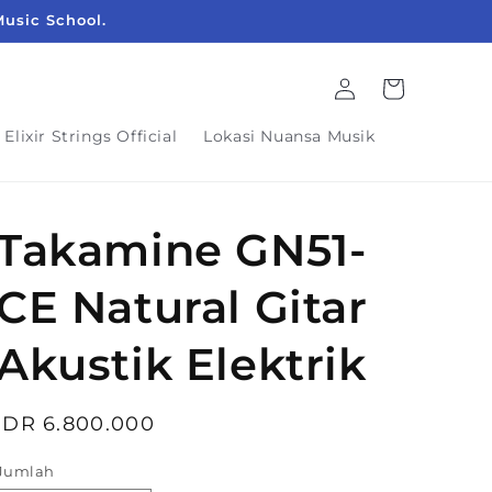
Music School.
Login
Keranjang
Elixir Strings Official
Lokasi Nuansa Musik
Takamine GN51-
CE Natural Gitar
Akustik Elektrik
Harga
IDR 6.800.000
reguler
Jumlah