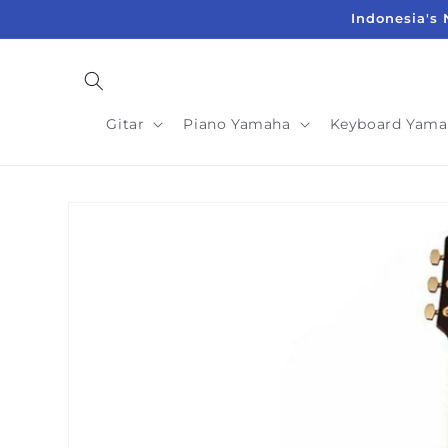
Langsung
Indonesia's 
ke
konten
Gitar
Piano Yamaha
Keyboard Yama
Langsung
ke
informasi
produk