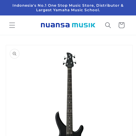
Langsung
Indonesia's No.1 One Stop Music Store, Distributor &
ke
Largest Yamaha Music School.
konten
Keranjang
Langsung
ke
informasi
produk