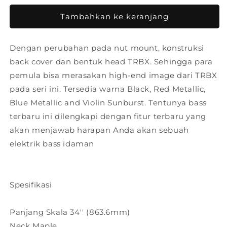
untuk
untuk
Yamaha
Yamaha
Tambahkan ke keranjang
Bass
Bass
Elektrik
Elektrik
Dengan perubahan pada nut mount, konstruksi
TRBX174
TRBX174
back cover dan bentuk head TRBX. Sehingga para
pemula bisa merasakan high-end image dari TRBX
pada seri ini. Tersedia warna Black, Red Metallic,
Blue Metallic and Violin Sunburst. Tentunya bass
terbaru ini dilengkapi dengan fitur terbaru yang
akan menjawab harapan Anda akan sebuah
elektrik bass idaman
Spesifikasi
Panjang Skala 34'' (863.6mm)
Neck Maple