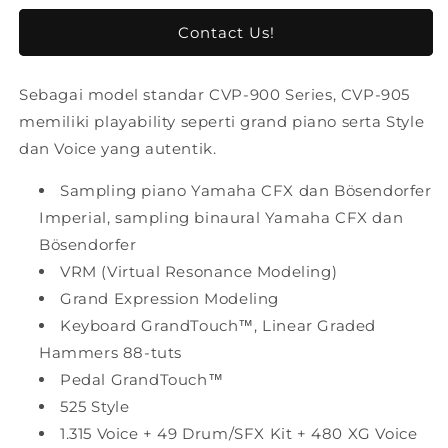
untuk
untuk
Yamaha
Yamaha
Contact Us!
Clavinova
Clavinova
CVP
CVP
Sebagai model standar CVP-900 Series, CVP-905
905
905
memiliki playability seperti grand piano serta Style
dan Voice yang autentik.
Sampling piano Yamaha CFX dan Bösendorfer
Imperial, sampling binaural Yamaha CFX dan
Bösendorfer
VRM (Virtual Resonance Modeling)
Grand Expression Modeling
Keyboard GrandTouch™, Linear Graded
Hammers 88-tuts
Pedal GrandTouch™
525 Style
1.315 Voice + 49 Drum/SFX Kit + 480 XG Voice