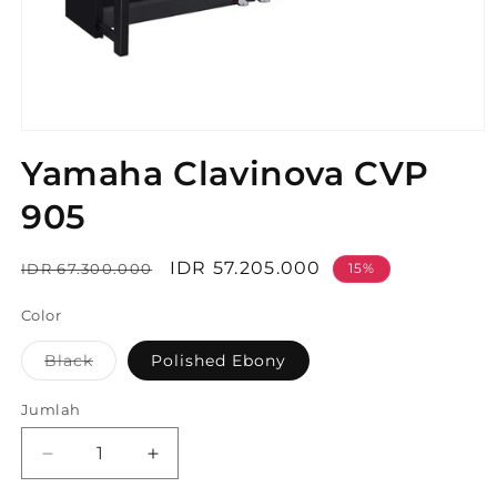
Buka
media
Yamaha Clavinova CVP
1
di
modal
905
Harga
Harga
IDR 57.205.000
IDR 67.300.000
15%
reguler
obral
Color
Black
Polished Ebony
Varian
terjual
habis
Jumlah
atau
tidak
tersedia
Kurangi
Tambah
jumlah
jumlah