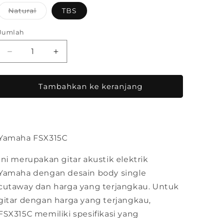
Natural
TBS
Varian
terjual
habis
Jumlah
atau
tidak
tersedia
Kurangi
Tambah
jumlah
jumlah
untuk
untuk
Yamaha
Yamaha
Tambahkan ke keranjang
Gitar
Gitar
Akustik
Akustik
Elektrik
Elektrik
FSX315C
FSX315C
Yamaha FSX315C
Ini merupakan gitar akustik elektrik
Yamaha dengan desain body single
cutaway dan harga yang terjangkau. Untuk
gitar dengan harga yang terjangkau,
FSX315C memiliki spesifikasi yang