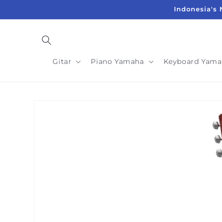
Langsung
Indonesia's 
ke
konten
Gitar
Piano Yamaha
Keyboard Yama
Langsung
ke
informasi
produk