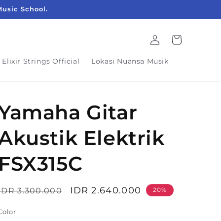
Music School.
Login
Keranjang
Elixir Strings Official
Lokasi Nuansa Musik
Yamaha Gitar
Akustik Elektrik
FSX315C
Harga
Harga
IDR 2.640.000
IDR 3.300.000
20%
reguler
obral
Color