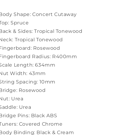
Body Shape: Concert Cutaway
Top: Spruce
Back & Sides: Tropical Tonewood
Neck: Tropical Tonewood
Fingerboard: Rosewood
Fingerboard Radius: R400mm
Scale Length: 634mm
Nut Width: 43mm
String Spacing: 10mm
Bridge: Rosewood
Nut: Urea
Saddle: Urea
Bridge Pins: Black ABS
Tuners: Covered Chrome
Body Binding: Black & Cream