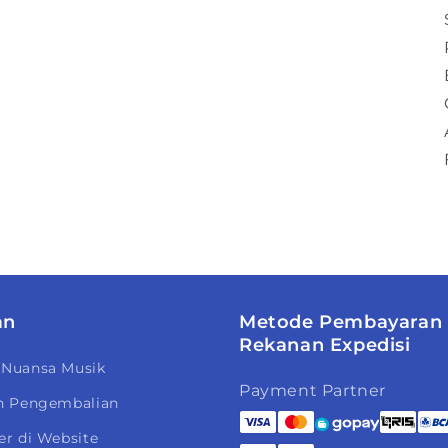
an
Metode Pembayaran
Rekanan Expedisi
 Nuansa Musik
Payment Partner
n Pengembalian
er di Website