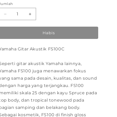
habis
habis
Jumlah
atau
atau
tidak
tidak
tersedia
tersedia
Kurangi
Tambah
jumlah
jumlah
untuk
untuk
Yamaha
Yamaha
Habis
Gitar
Gitar
Akustik
Akustik
Yamaha Gitar Akustik FS100C
FS100C
FS100C
Seperti gitar akustik Yamaha lainnya,
Yamaha FS100 juga menawarkan fokus
yang sama pada desain, kualitas, dan sound
dengan harga yang terjangkau. FS100
memiliki skala 25 dengan kayu Spruce pada
top body, dan tropical tonewood pada
bagian samping dan belakang body.
Sebagai kosmetik, FS100 di finish gloss