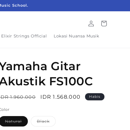
Music School.
Login
Keranjang
Elixir Strings Official
Lokasi Nuansa Musik
Yamaha Gitar
Akustik FS100C
Harga
Harga
IDR 1.568.000
IDR 1.960.000
Habis
reguler
obral
Color
Natural
Black
Varian
Varian
terjual
terjual