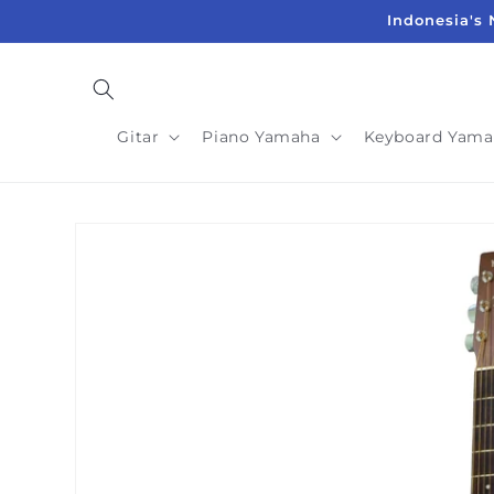
Langsung
Indonesia's 
ke
konten
Gitar
Piano Yamaha
Keyboard Yama
Langsung
ke
informasi
produk