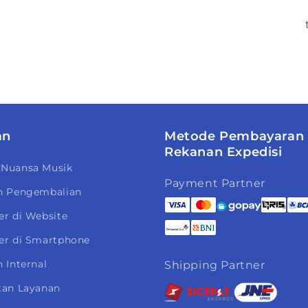
an
Metode Pembayaran
Rekanan Expedisi
 Nuansa Musik
Payment Partner
n Pengembalian
er di Website
er di Smartphone
 Internal
Shipping Partner
tan Layanan