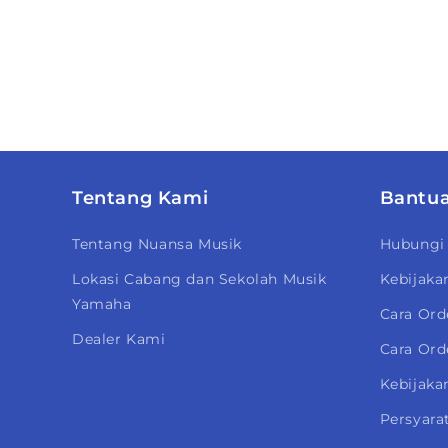
Tentang Kami
Bantu
Tentang Nuansa Musik
Hubungi
Lokasi Cabang dan Sekolah Musik
Kebijaka
Yamaha
Cara Ord
Dealer Kami
Cara Ord
Kebijakan
Persyara